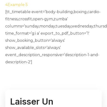
4
Example 5
[tt_timetable event=’body-building,boxing,cardio-
fitness,crossfit,open-gym,zumba’
columns=’sunday,monday,tuesday,wednesday,thursday
time_format=’g:i a’ export_to_pdf_button=’1′
show_booking_button=’always’
show_available_slots=’always’
event_description_responsive=’description-1-and-
description-2′]
Laisser Un