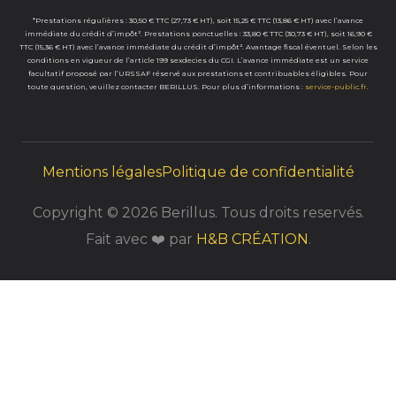
*Prestations régulières : 30,50 € TTC (27,73 € HT), soit 15,25 € TTC (13,86 € HT) avec l’avance
immédiate du crédit d’impôt². Prestations ponctuelles : 33,80 € TTC (30,73 € HT), soit 16,90 €
TTC (15,36 € HT) avec l’avance immédiate du crédit d’impôt².
Avantage fiscal éventuel. Selon les
conditions en vigueur de l’article 199 sexdecies du CGI. L’avance immédiate est un service
facultatif proposé par l’URSSAF réservé aux prestations et contribuables éligibles. Pour
toute question, veuillez contacter BERILLUS. Pour plus d’informations :
service-public.fr
.
Mentions légales
Politique de confidentialité
Copyright © 2026 Berillus. Tous droits reservés.
Fait avec ❤️ par
H&B CRÉATION
.